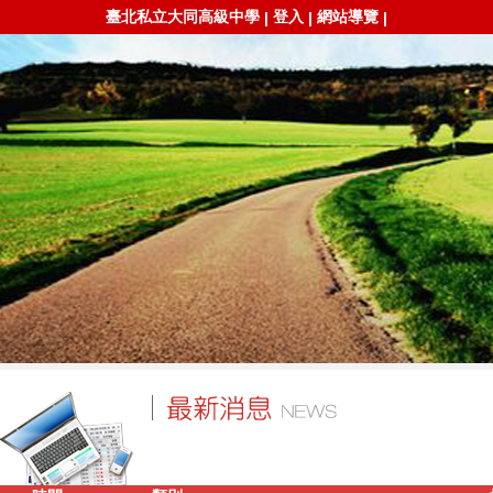
臺北私立大同高級中學
登入
網站導覽
|
|
|