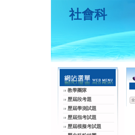
社會科
教學團隊
歷屆段考題
全
歷屆學測試題
歷屆指考試題
歷屆模擬考試題