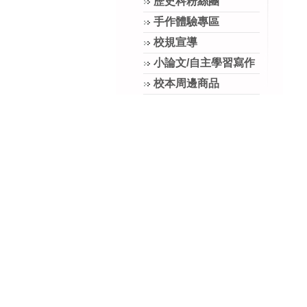
歷史科粉絲團
手作體驗專區
校規宣導
小論文/自主學習寫作
校本周邊商品