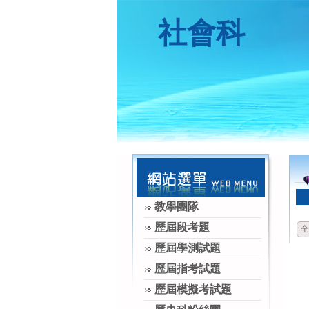
社會科
教學團隊
歷屆段考題
全
歷屆學測試題
歷屆指考試題
歷屆模擬考試題