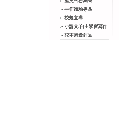
歷史科粉絲團
手作體驗專區
校規宣導
小論文/自主學習寫作
校本周邊商品