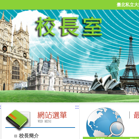
臺北私立大
:
:::
校長簡介