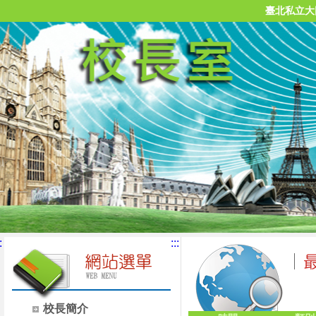
臺北私立大
:
:::
校長簡介