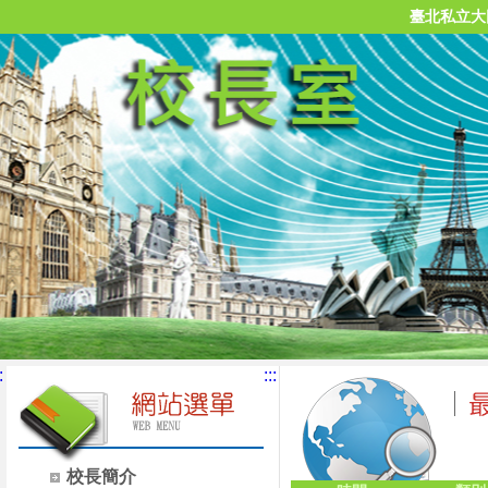
臺北私立大
:
:::
校長簡介