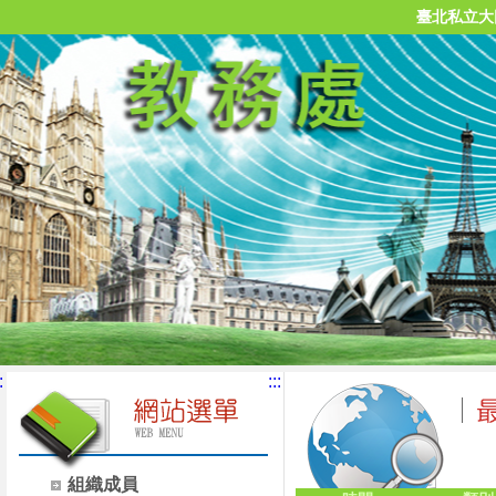
臺北私立大
:
:::
組織成員