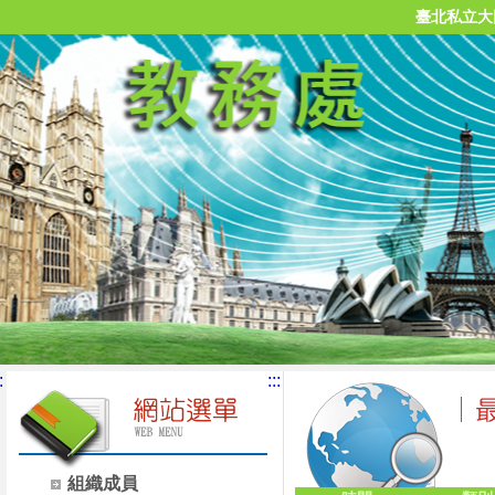
臺北私立大
:
:::
組織成員