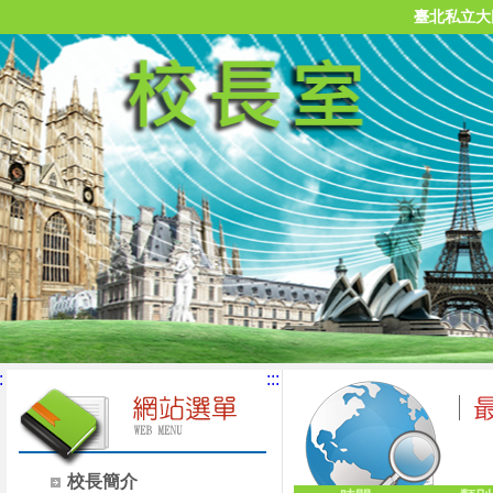
臺北私立大
:
:::
校長簡介