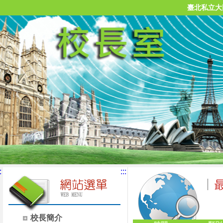
臺北私立大
:
:::
校長簡介