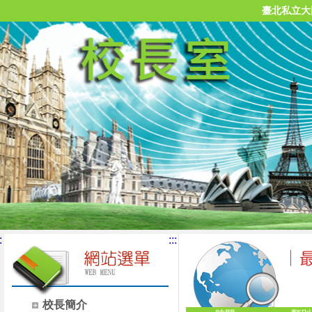
臺北私立大
:
:::
校長簡介