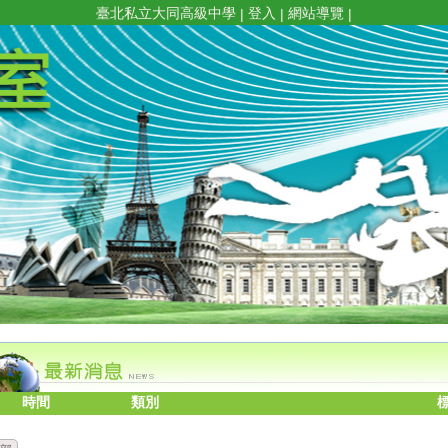
臺北私立大同高級中學
登入
網站導覽
|
|
|
時間
類別