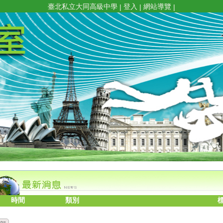
臺北私立大同高級中學
登入
網站導覽
|
|
|
時間
類別