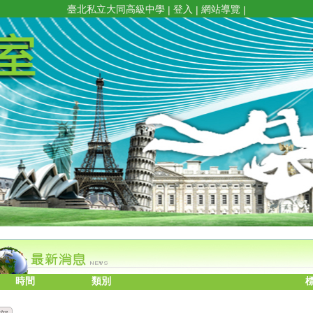
臺北私立大同高級中學
登入
網站導覽
|
|
|
時間
類別